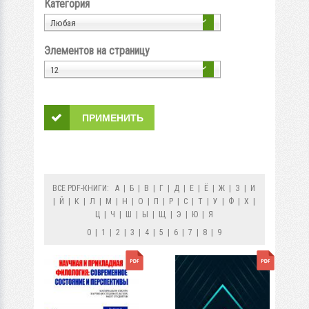
Категория
Любая
Элементов на страницу
12
ВСЕ PDF-КНИГИ:
А
|
Б
|
В
|
Г
|
Д
|
Е
|
Ё
|
Ж
|
З
|
И
|
Й
|
К
|
Л
|
М
|
Н
|
О
|
П
|
Р
|
С
|
Т
|
У
|
Ф
|
Х
|
Ц
|
Ч
|
Ш
|
Ы
|
Щ
|
Э
|
Ю
|
Я
0
|
1
|
2
|
3
|
4
|
5
|
6
|
7
|
8
|
9