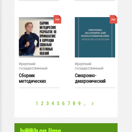
лингвистический...
Иркутский
Иркутский
государственный
государственный
университет
университет
Сборник
Синхронно-
методических
диахронический
разработок по
подход в
профилактике и...
языкознании:...
1
2
3
4
5
6
7
8
9
…