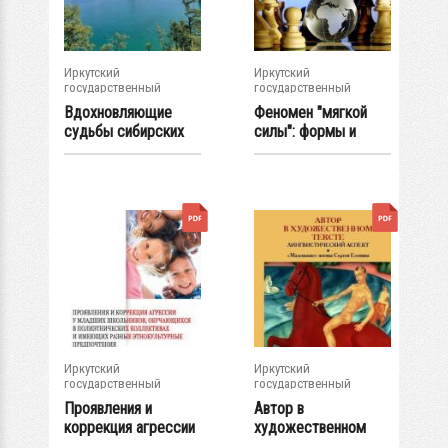
Иркутский
Иркутский
государственный
государственный
университет
университет
Вдохновляющие
Феномен "мягкой
судьбы сибирских
силы": формы и
геологов
задачи в...
Иркутский
Иркутский
государственный
государственный
университет
университет
Проявления и
Автор в
коррекция агрессии
художественном
у младших...
тексте: