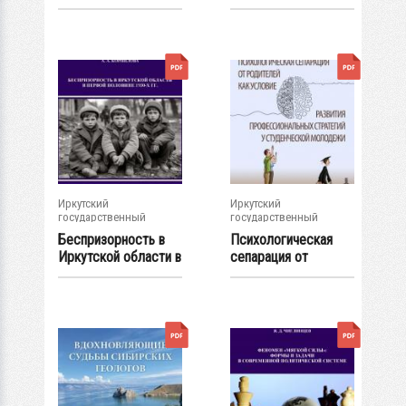
иностранного в...
деятельности в вузе
на...
Иркутский
Иркутский
государственный
государственный
университет
университет
Беспризорность в
Психологическая
Иркутской области в
сепарация от
первой...
родителей как...