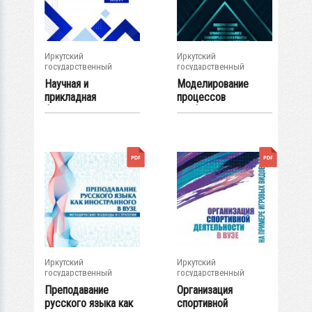
Иркутский
Иркутский
государственный
государственный
университет
университет
Научная и
Моделирование
прикладная
процессов
филология:
профессионального..
современное...
.
Иркутский
Иркутский
государственный
государственный
университет
университет
Преподавание
Организация
русского языка как
спортивной