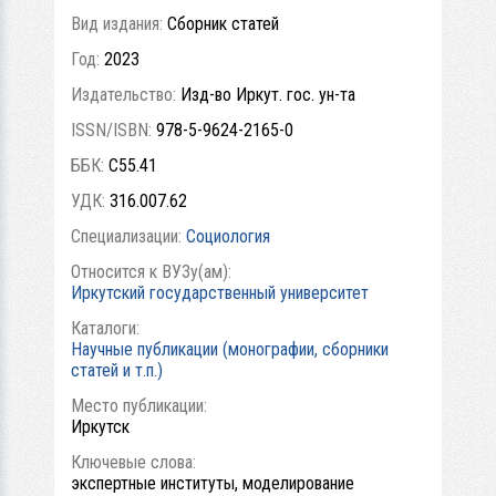
Вид издания:
Сборник статей
Год:
2023
Издательство:
Изд-во Иркут. гос. ун-та
ISSN/ISBN:
978-5-9624-2165-0
ББК:
С55.41
УДК:
316.007.62
Специализации:
Социология
Относится к ВУЗу(ам):
Иркутский государственный университет
Каталоги:
Научные публикации (монографии, сборники
статей и т.п.)
Место публикации:
Иркутск
Ключевые слова:
экспертные институты, моделирование