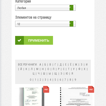
Категория
Любая
Элементов на страницу
12
ВСЕ PDF-КНИГИ:
А
|
Б
|
В
|
Г
|
Д
|
Е
|
Ё
|
Ж
|
З
|
И
|
Й
|
К
|
Л
|
М
|
Н
|
О
|
П
|
Р
|
С
|
Т
|
У
|
Ф
|
Х
|
Ц
|
Ч
|
Ш
|
Ы
|
Щ
|
Э
|
Ю
|
Я
0
|
1
|
2
|
3
|
4
|
5
|
6
|
7
|
8
|
9