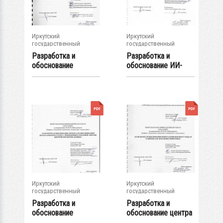
Иркутский
Иркутский
государственный
государственный
университет
университет
Разработка и
Разработка и
обоснование
обоснование ИИ-
стартапа по
системы
производству...
управления...
Иркутский
Иркутский
государственный
государственный
университет
университет
Разработка и
Разработка и
обоснование
обоснование центра
проекта по
комплексного...