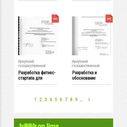
выращиванию...
Иркутский
Иркутский
государственный
государственный
университет
университет
Разработка фитнес-
Разработка и
стартапа для
обоснование
улучшения
стартап-проекта
здоровья...
"Парк-...
1
2
3
4
5
6
7
8
9
…