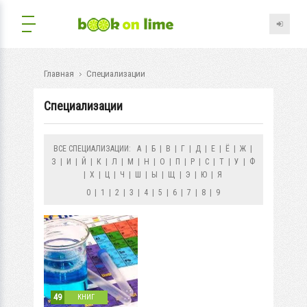
Главная
Специализации
Специализации
ВСЕ СПЕЦИАЛИЗАЦИИ:
А
|
Б
|
В
|
Г
|
Д
|
Е
|
Ё
|
Ж
|
З
|
И
|
Й
|
К
|
Л
|
М
|
Н
|
О
|
П
|
Р
|
С
|
Т
|
У
|
Ф
|
Х
|
Ц
|
Ч
|
Ш
|
Ы
|
Щ
|
Э
|
Ю
|
Я
0
|
1
|
2
|
3
|
4
|
5
|
6
|
7
|
8
|
9
49
КНИГ