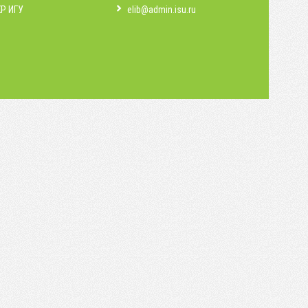
КР ИГУ
elib@admin.isu.ru