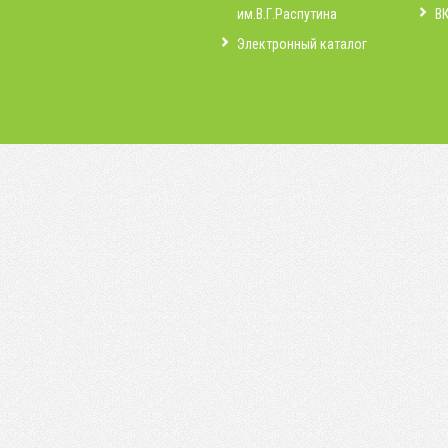
им.В.Г.Распутина
В
Электронный каталог