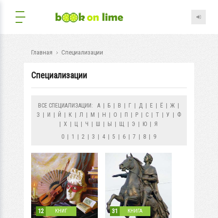
Главная
Специализации
Специализации
ВСЕ СПЕЦИАЛИЗАЦИИ:
А
|
Б
|
В
|
Г
|
Д
|
Е
|
Ё
|
Ж
|
З
|
И
|
Й
|
К
|
Л
|
М
|
Н
|
О
|
П
|
Р
|
С
|
Т
|
У
|
Ф
|
Х
|
Ц
|
Ч
|
Ш
|
Ы
|
Щ
|
Э
|
Ю
|
Я
0
|
1
|
2
|
3
|
4
|
5
|
6
|
7
|
8
|
9
12
31
КНИГ
КНИГА