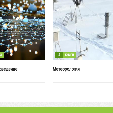
4
А
КНИГИ
оведение
Метеорология