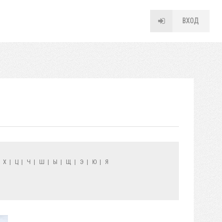
ВХОД
|
Х
|
Ц
|
Ч
|
Ш
|
Ы
|
Щ
|
Э
|
Ю
|
Я