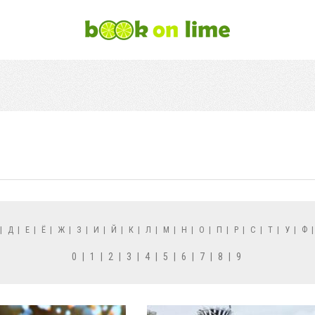
|
Д
|
Е
|
Ё
|
Ж
|
З
|
И
|
Й
|
К
|
Л
|
М
|
Н
|
О
|
П
|
Р
|
С
|
Т
|
У
|
Ф
0
|
1
|
2
|
3
|
4
|
5
|
6
|
7
|
8
|
9