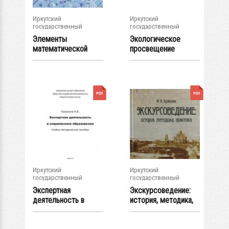
Иркутский
Иркутский
государственный
государственный
университет
университет
Элементы
Экологическое
математической
просвещение
логики : курс
студентов в...
видеолекций
Иркутский
Иркутский
государственный
государственный
университет
университет
Экспертная
Экскурсоведение:
деятельность в
история, методика,
современном
практика :...
образовании...