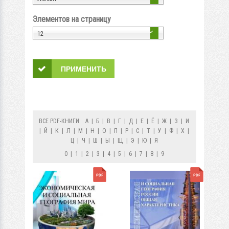
Элементов на страницу
12
ВСЕ PDF-КНИГИ:
А
|
Б
|
В
|
Г
|
Д
|
Е
|
Ё
|
Ж
|
З
|
И
|
Й
|
К
|
Л
|
М
|
Н
|
О
|
П
|
Р
|
С
|
Т
|
У
|
Ф
|
Х
|
Ц
|
Ч
|
Ш
|
Ы
|
Щ
|
Э
|
Ю
|
Я
0
|
1
|
2
|
3
|
4
|
5
|
6
|
7
|
8
|
9