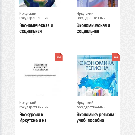
Иркутский
Иркутский
государственный
государственный
университет
университет
Экономическая и
Экономическая и
социальная
социальная
география мира :
география России....
учеб...
Иркутский
Иркутский
государственный
государственный
университет
университет
Экскурсии в
Экономика региона :
Иркутске и на
учеб. пособие
Байкале : метод....