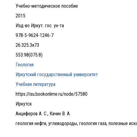
Учебно-методическое пособие
2015
Изд-во Иркут. гос. ун-та
978-5-9624-1246-7
26.325.3я73
553.98(075.8)
Геология
Иркутский государственный университет
Учебная литература
https://isu.bookonlime.ru/node/57580
Иркутск
Анциферов А. С., Качин В. А.
геология нефти, углеводороды, геология газа, полезные и