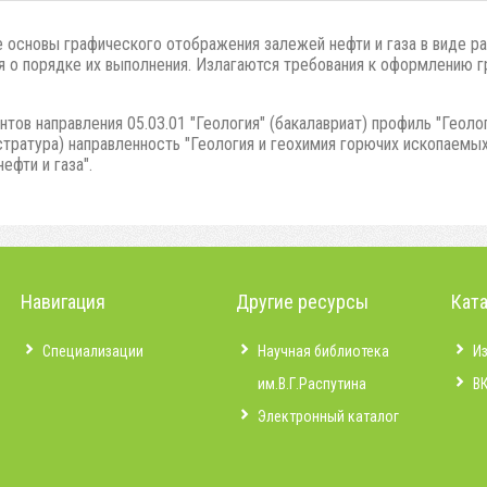
основы графического отображения залежей нефти и газа в виде раз
ия о порядке их выполнения. Излагаются требования к оформлению 
тов направления 05.03.01 "Геология" (бакалавриат) профиль "Геоло
истратура) направленность "Геология и геохимия горючих ископаемых
ефти и газа".
Навигация
Другие ресурсы
Кат
Специализации
Научная библиотека
И
им.В.Г.Распутина
В
Электронный каталог