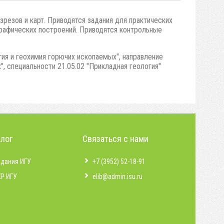
резов и карт. Приводятся задания для практических
графических построений. Приводятся контрольные
гия и геохимия горючих ископаемых", направление
", специальности 21.05.02 "Прикладная геология"
алог
Связаться с нами
здания ИГУ
+7 (3952) 52-18-91
КР ИГУ
elib@admin.isu.ru