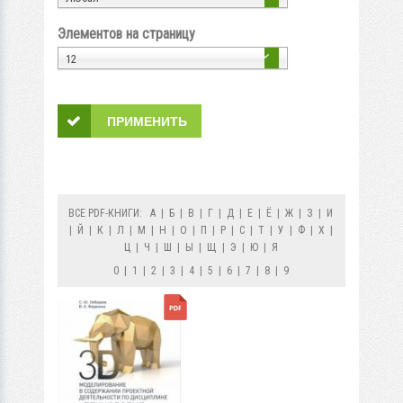
Элементов на страницу
12
ВСЕ PDF-КНИГИ:
А
|
Б
|
В
|
Г
|
Д
|
Е
|
Ё
|
Ж
|
З
|
И
|
Й
|
К
|
Л
|
М
|
Н
|
О
|
П
|
Р
|
С
|
Т
|
У
|
Ф
|
Х
|
Ц
|
Ч
|
Ш
|
Ы
|
Щ
|
Э
|
Ю
|
Я
0
|
1
|
2
|
3
|
4
|
5
|
6
|
7
|
8
|
9