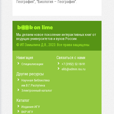
География", "Биология – География".
Мы делаем новое поколение интерактивных книг от
ведущих университетов и вузов России.
© ИП Замылина Д.В., 2023. Все права защищены.
Навигация
Связаться с нами
Специализации
+7 (3952) 52-18-91
elib@admin.isu.ru
Другие ресурсы
Научная библиотека
им.В.Г.Распутина
Электронный каталог
Каталог
Издания ИГУ
ВКР ИГУ