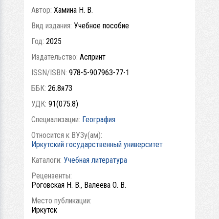
Автор:
Хамина Н. В.
Вид издания:
Учебное пособие
Год:
2025
Издательство:
Аспринт
ISSN/ISBN:
978-5-907963-77-1
ББК:
26.8я73
УДК:
91(075.8)
Специализации:
География
Относится к ВУЗу(ам):
Иркутский государственный университет
Каталоги:
Учебная литература
Рецензенты:
Роговская Н. В., Валеева О. В.
Место публикации:
Иркутск