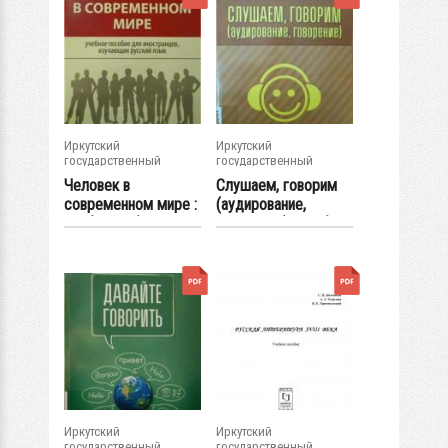
Иркутский
Иркутский
государственный
государственный
университет
университет
Человек в
Слушаем, говорим
современном мире :
(аудирование,
учеб. пособие для...
говорение) : учеб...
Иркутский
Иркутский
государственный
государственный