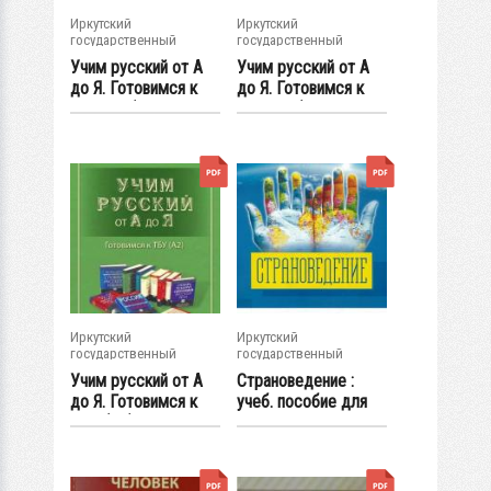
Иркутский
Иркутский
государственный
государственный
университет
университет
Учим русский от А
Учим русский от А
до Я. Готовимся к
до Я. Готовимся к
ТРКИ-2 (В2...
ТРКИ-1 (В1...
Иркутский
Иркутский
государственный
государственный
университет
университет
Учим русский от А
Страноведение :
до Я. Готовимся к
учеб. пособие для
ТБУ (А2) :...
иностр....