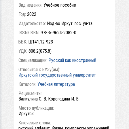
Вид издания:
Учебное пособие
Год:
2022
Издательство:
Изд-во Иркут. гос. ун-та
ISSN/ISBN:
978-5-9624-2082-0
ББК:
Ш141.12-923
УДК:
808.2(075.8)
Специализации:
Русский как иностранный
Относится к ВУЗу(ам):
Иркутский государственный университет
Каталоги:
Учебная литература
Рецензенты:
Валиулина С. В. Корогодина И. В.
Место публикации:
Иркутск
Ключевые слова:
русский алфавит, буквы, комплексы упражнений,