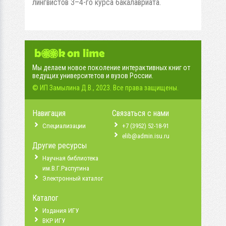
лингвистов 3–4-го курса бакалавриата.
Мы делаем новое поколение интерактивных книг от
ведущих университетов и вузов России.
© ИП Замылина Д.В., 2023. Все права защищены.
Навигация
Связаться с нами
Специализации
+7 (3952) 52-18-91
elib@admin.isu.ru
Другие ресурсы
Научная библиотека
им.В.Г.Распутина
Электронный каталог
Каталог
Издания ИГУ
ВКР ИГУ