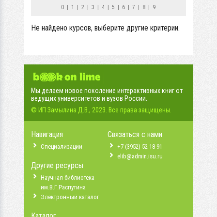
0
|
1
|
2
|
3
|
4
|
5
|
6
|
7
|
8
|
9
Не найдено курсов, выберите другие критерии.
Мы делаем новое поколение интерактивных книг от
ведущих университетов и вузов России.
© ИП Замылина Д.В., 2023. Все права защищены.
Навигация
Связаться с нами
Специализации
+7 (3952) 52-18-91
elib@admin.isu.ru
Другие ресурсы
Научная библиотека
им.В.Г.Распутина
Электронный каталог
Каталог