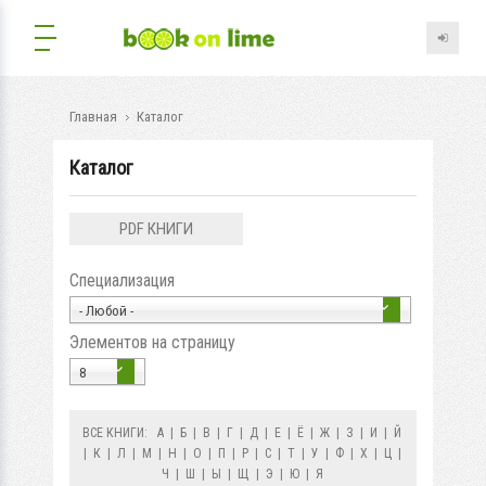
Главная
Каталог
Каталог
PDF КНИГИ
Специализация
- Любой -
Элементов на страницу
8
ВСЕ КНИГИ:
А
|
Б
|
В
|
Г
|
Д
|
Е
|
Ё
|
Ж
|
З
|
И
|
Й
|
К
|
Л
|
М
|
Н
|
О
|
П
|
Р
|
С
|
Т
|
У
|
Ф
|
Х
|
Ц
|
Ч
|
Ш
|
Ы
|
Щ
|
Э
|
Ю
|
Я