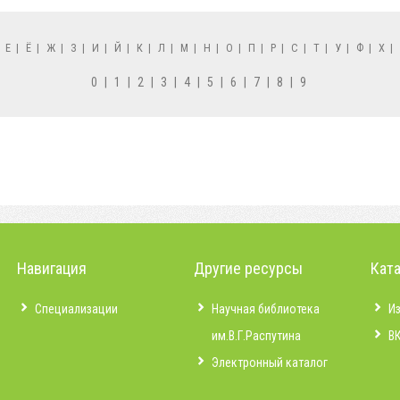
|
Е
|
Ё
|
Ж
|
З
|
И
|
Й
|
К
|
Л
|
М
|
Н
|
О
|
П
|
Р
|
С
|
Т
|
У
|
Ф
|
Х
|
0
|
1
|
2
|
3
|
4
|
5
|
6
|
7
|
8
|
9
Навигация
Другие ресурсы
Кат
Специализации
Научная библиотека
И
им.В.Г.Распутина
В
Электронный каталог