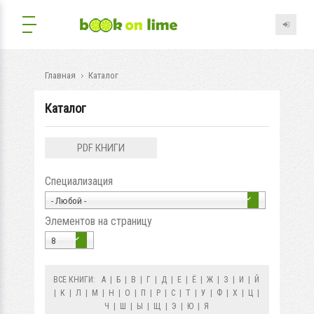
Главная
Каталог
Каталог
PDF КНИГИ
Специализация
- Любой -
Элементов на страницу
8
ВСЕ КНИГИ:
А
|
Б
|
В
|
Г
|
Д
|
Е
|
Ё
|
Ж
|
З
|
И
|
Й
|
К
|
Л
|
М
|
Н
|
О
|
П
|
Р
|
С
|
Т
|
У
|
Ф
|
Х
|
Ц
|
Ч
|
Ш
|
Ы
|
Щ
|
Э
|
Ю
|
Я