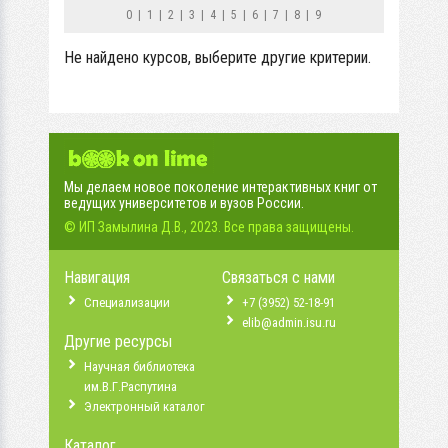
0
|
1
|
2
|
3
|
4
|
5
|
6
|
7
|
8
|
9
Не найдено курсов, выберите другие критерии.
Мы делаем новое поколение интерактивных книг от
ведущих университетов и вузов России.
© ИП Замылина Д.В., 2023. Все права защищены.
Навигация
Связаться с нами
Специализации
+7 (3952) 52-18-91
elib@admin.isu.ru
Другие ресурсы
Научная библиотека
им.В.Г.Распутина
Электронный каталог
Каталог