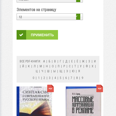
Элементов на страницу
12
ВСЕ PDF-КНИГИ:
А
|
Б
|
В
|
Г
|
Д
|
Е
|
Ё
|
Ж
|
З
|
И
|
Й
|
К
|
Л
|
М
|
Н
|
О
|
П
|
Р
|
С
|
Т
|
У
|
Ф
|
Х
|
Ц
|
Ч
|
Ш
|
Ы
|
Щ
|
Э
|
Ю
|
Я
0
|
1
|
2
|
3
|
4
|
5
|
6
|
7
|
8
|
9