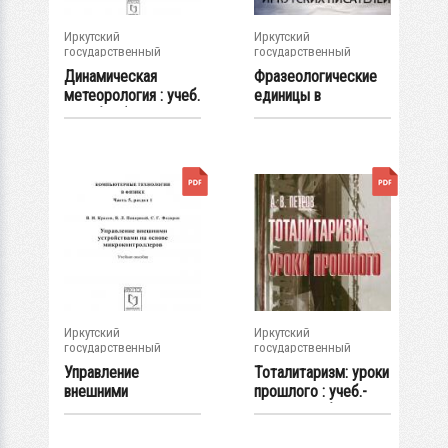
Иркутский
Иркутский
государственный
государственный
университет
университет
Динамическая
Фразеологические
метеорология : учеб.
единицы в
пособие (2-е...
произведениях...
Иркутский
Иркутский
государственный
государственный
университет
университет
Управление
Тоталитаризм: уроки
внешними
прошлого : учеб.-
устройствами на
метод. псобие
основе...