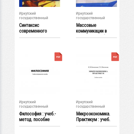
Иркутский
Иркутский
государственный
государственный
университет
университет
Синтаксис
Массовые
современного
коммуникации в
русского языка :
рекламе : учеб.
учебно-...
пособие
Иркутский
Иркутский
государственный
государственный
университет
университет
Философия : учеб.-
Микроэкономика.
метод. пособие
Практикум : учеб.
пособие