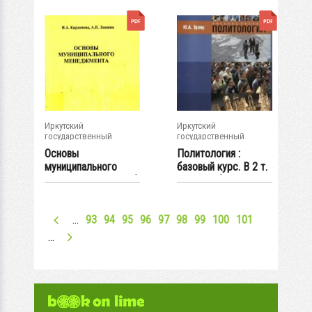
Иркутский
Иркутский
государственный
государственный
университет
университет
Основы
Политология :
муниципального
базовый курс. В 2 т.
менеджмента : учеб.
Т. 1 : учеб....
пособие
…
93
94
95
96
97
98
99
100
101
…