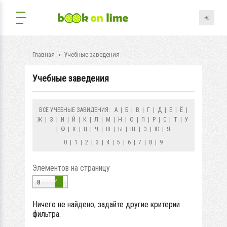
Главная
Учебные заведения
Учебные заведения
ВСЕ УЧЕБНЫЕ ЗАВИДЕНИЯ:
А
|
Б
|
В
|
Г
|
Д
|
Е
|
Ё
|
Ж
|
З
|
И
|
Й
|
К
|
Л
|
М
|
Н
|
О
|
П
|
Р
|
С
|
Т
|
У
|
Ф
|
Х
|
Ц
|
Ч
|
Ш
|
Ы
|
Щ
|
Э
|
Ю
|
Я
0
|
1
|
2
|
3
|
4
|
5
|
6
|
7
|
8
|
9
Элементов на страницу
8
Ничего не найдено, задайте другие критерии
фильтра.