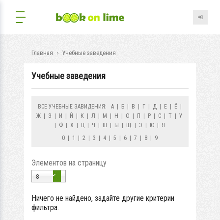
Главная
Учебные заведения
Учебные заведения
ВСЕ УЧЕБНЫЕ ЗАВИДЕНИЯ:
А
|
Б
|
В
|
Г
|
Д
|
Е
|
Ё
|
Ж
|
З
|
И
|
Й
|
К
|
Л
|
М
|
Н
|
О
|
П
|
Р
|
С
|
Т
|
У
|
Ф
|
Х
|
Ц
|
Ч
|
Ш
|
Ы
|
Щ
|
Э
|
Ю
|
Я
0
|
1
|
2
|
3
|
4
|
5
|
6
|
7
|
8
|
9
Элементов на страницу
8
Ничего не найдено, задайте другие критерии
фильтра.