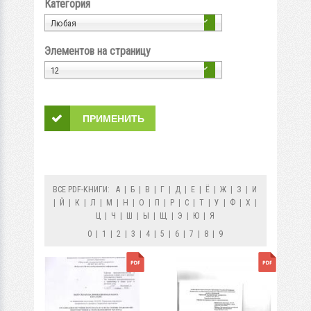
Категория
Любая
Элементов на страницу
12
ВСЕ PDF-КНИГИ:
А
|
Б
|
В
|
Г
|
Д
|
Е
|
Ё
|
Ж
|
З
|
И
|
Й
|
К
|
Л
|
М
|
Н
|
О
|
П
|
Р
|
С
|
Т
|
У
|
Ф
|
Х
|
Ц
|
Ч
|
Ш
|
Ы
|
Щ
|
Э
|
Ю
|
Я
0
|
1
|
2
|
3
|
4
|
5
|
6
|
7
|
8
|
9