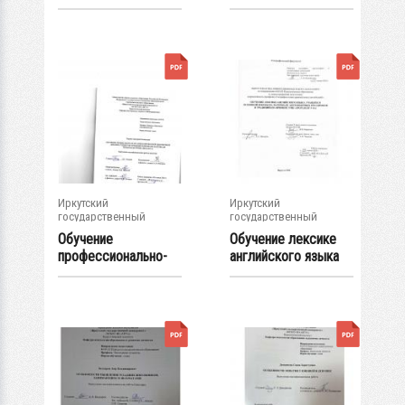
выступлению в
младших
старших классах...
школьников с
помощью...
Иркутский
Иркутский
государственный
государственный
университет
университет
Обучение
Обучение лексике
профессионально-
английского языка
ориентированной...
учащихся...