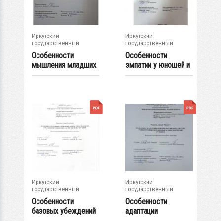
Иркутский
Иркутский
государственный
государственный
университет
университет
Особенности
Особенности
мышления младших
эмпатии у юношей и
школьников,...
девушек : ВКР...
Иркутский
Иркутский
государственный
государственный
университет
университет
Особенности
Особенности
базовых убеждений
адаптации
подростков с...
первоклассников к