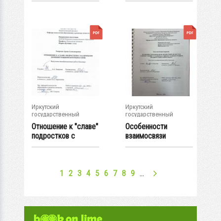
школе с...
Иркутский
Иркутский
государственный
государственный
университет
университет
Отношение к "славе"
Особенности
подростков с
взаимосвязи
различными...
личностной
зрелости и...
1
2
3
4
5
6
7
8
9
…