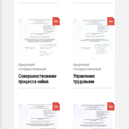
управления...
обучением
персонала...
Иркутский
Иркутский
государственный
государственный
университет
университет
Совершенствование
Управление
процесса найма
трудовыми
персонала в...
конфликтами на
промышленном...