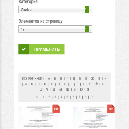
Категория
Любая
Элементов на страницу
12
ВСЕ PDF-КНИГИ:
А
|
Б
|
В
|
Г
|
Д
|
Е
|
Ё
|
Ж
|
З
|
И
|
Й
|
К
|
Л
|
М
|
Н
|
О
|
П
|
Р
|
С
|
Т
|
У
|
Ф
|
Х
|
Ц
|
Ч
|
Ш
|
Ы
|
Щ
|
Э
|
Ю
|
Я
0
|
1
|
2
|
3
|
4
|
5
|
6
|
7
|
8
|
9