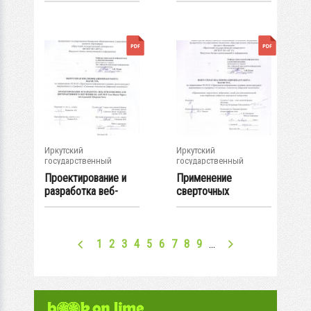
персонала...
ВКР...
Иркутский
Иркутский
государственный
государственный
университет
университет
Проектирование и
Применение
разработка веб-
сверточных
приложения для...
нейронных сетей
для...
1
2
3
4
5
6
7
8
9
…