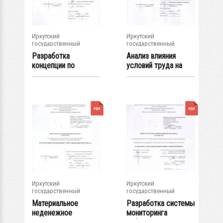
Иркутский
Иркутский
государственный
государственный
университет
университет
Разработка
Анализ влияния
концепции по
условий труда на
совершенствованию
лояльность...
системы...
Иркутский
Иркутский
государственный
государственный
университет
университет
Материальное
Разработка системы
неденежное
мониторинга
стимулирование
нефтепровода :