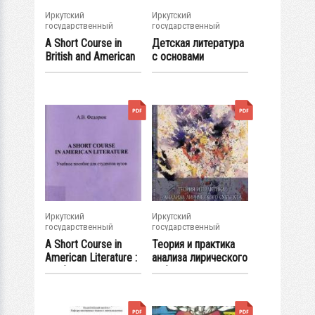
Иркутский
Иркутский
государственный
государственный
университет
университет
A Short Course in
Детская литература
British and American
с основами
Literature...
литературоведения...
Иркутский
Иркутский
государственный
государственный
университет
университет
А Short Course in
Теория и практика
American Literature :
анализа лирического
учеб....
субъекта...