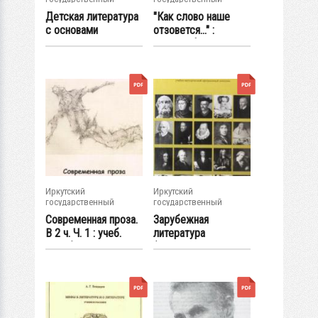
университет
университет
Детская литература
"Как слово наше
с основами
отзовется..." :
литературоведения...
монография
Иркутский
Иркутский
государственный
государственный
университет
университет
Современная проза.
Зарубежная
В 2 ч. Ч. 1 : учеб.
литература
пособие
(Античность - XX
век) :...