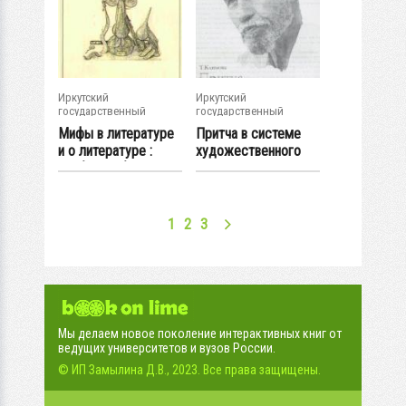
Иркутский
Иркутский
государственный
государственный
университет
университет
Мифы в литературе
Притча в системе
и о литературе :
художественного
учеб. пособие
мышления В. С....
1
2
3
Мы делаем новое поколение интерактивных книг от
ведущих университетов и вузов России.
© ИП Замылина Д.В., 2023. Все права защищены.