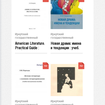
Иркутский
Иркутский
государственный
государственный
университет
университет
American Literature.
Новая драма: имена
Practical Guide :
и тенденции : учеб.
учеб....
пособие
Иркутский
Иркутский
государственный
государственный