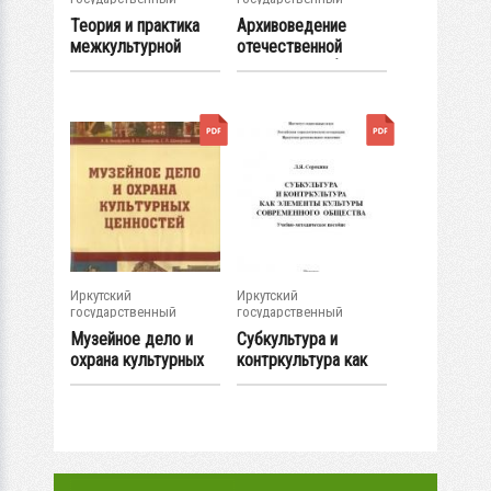
университет
университет
Теория и практика
Архивоведение
межкультурной
отечественной
коммуникации :...
истории : учеб....
Иркутский
Иркутский
государственный
государственный
университет
университет
Музейное дело и
Субкультура и
охрана культурных
контркультура как
ценностей :...
элементы...