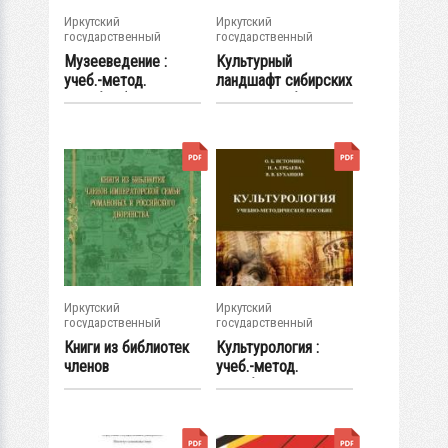
Иркутский
Иркутский
государственный
государственный
университет
университет
Музееведение :
Культурный
учеб.-метод.
ландшафт сибирских
пособие (4-е изд.,...
регионов: объекты,...
Иркутский
Иркутский
государственный
государственный
университет
университет
Книги из библиотек
Культурология :
членов
учеб.-метод.
Императорской
пособие
семьи...