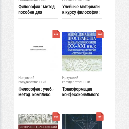
университет
университет
Философия : метод.
Учебные материалы
пособие для
к курсу философии :
подготовки к практ...
учеб.-метод...
Иркутский
Иркутский
государственный
государственный
университет
университет
Философия : учеб.-
Трансформация
метод. комплекс
конфессионального
пространства...