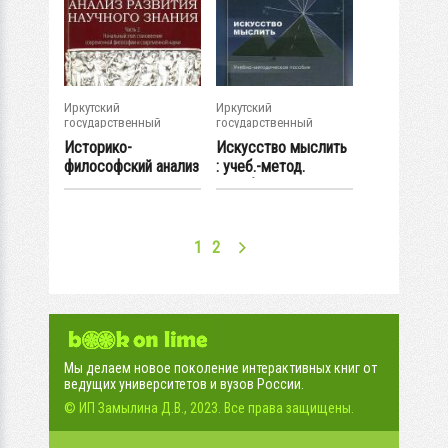
Иркутский
Иркутский
государственный
государственный
университет
университет
Историко-
Искусство мыслить
философский анализ
: учеб.-метод.
развития научного...
пособие
1
2
Мы делаем новое поколение интерактивных книг от
ведущих университетов и вузов России.
© ИП Замылина Д.В., 2023. Все права защищены.