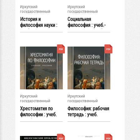
Иркутский
Иркутский
государственный
государственный
университет
университет
История и
Социальная
философия науки :
философия : учеб.-
учеб.-метод.
метод. пособие (2-
пособие
е...
Иркутский
Иркутский
государственный
государственный
университет
университет
Хрестоматия по
Философия: рабочая
философии : учеб.
тетрадь : учеб.
пособие
пособие