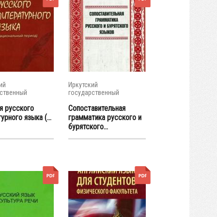
ий
Иркутский
ственный
государственный
итет
университет
я русского
Сопоставительная
урного языка (...
грамматика русского и
бурятского...