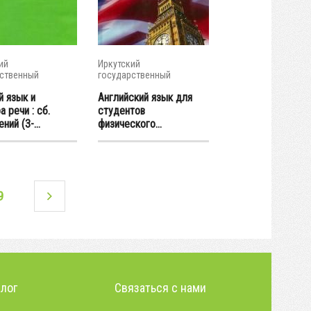
ий
Иркутский
ственный
государственный
итет
университет
й язык и
Английский язык для
а речи : сб.
студентов
ний (3-...
физического...
9
алог
Связаться с нами