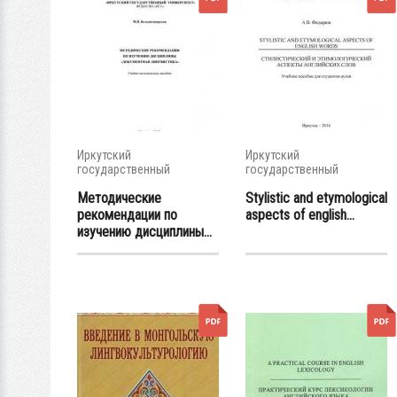
Иркутский
Иркутский
государственный
государственный
университет
университет
Методические
Stylistic and etymological
рекомендации по
aspects of english...
изучению дисциплины...