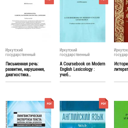
Иркутский
Иркутский
Иркутск
государственный
государственный
государ
университет
университет
универс
Письменная речь:
A Coursebook on Modern
Истори
развитие, нарушения,
English Lexicology :
литерат
диагностика...
учеб...