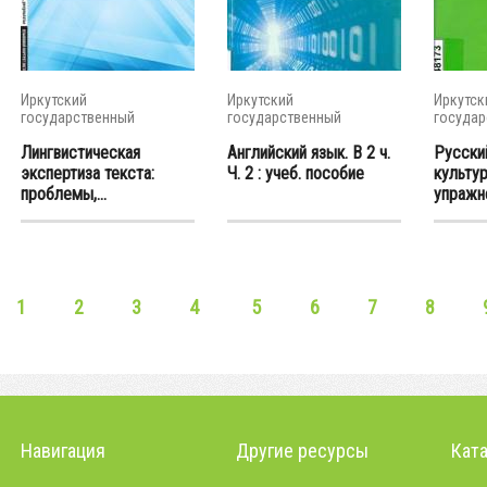
Иркутский
Иркутский
Иркутск
государственный
государственный
государ
университет
университет
универс
Лингвистическая
Английский язык. В 2 ч.
Русски
экспертиза текста:
Ч. 2 : учеб. пособие
культур
проблемы,...
упражне
1
2
3
4
5
6
7
8
Навигация
Другие ресурсы
Кат