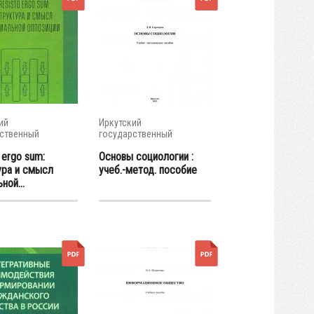
ий
Иркутский
ственный
государственный
итет
университет
 ergo sum:
Основы социологии :
ура и смысл
учеб.-метод. пособие
ной...