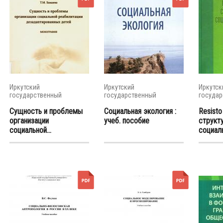
Иркутский
Иркутский
Иркутск
государственный
государственный
государ
университет
университет
универс
Сущность и проблемы
Социальная экология :
Resisto
организации
учеб. пособие
структ
социальной...
социаль