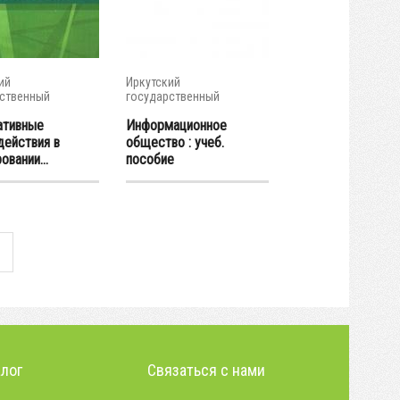
ий
Иркутский
ственный
государственный
итет
университет
ативные
Информационное
действия в
общество : учеб.
вании...
пособие
алог
Связаться с нами