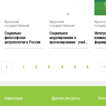
Иркутский
Иркутский
Иркутск
государственный
государственный
государ
университет
университет
универс
Социально-
Социальное
Интегр
философская
моделирование и
взаимо
антропология в России
прогнозирование : учеб...
формиро
в XX...
1
2
3
4
5
6
Навигация
Другие ресурсы
Кат