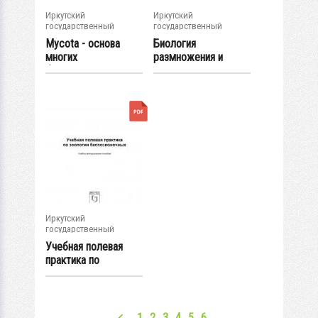
Иркутский
Иркутский
государственный
государственный
университет
университет
Mycota - основа
Биология
многих
размножения и
биотехнологий
развития. Раздел.
Биология...
Иркутский
государственный
университет
Учебная полевая
практика по
зоологии...
1
2
3
4
5
6