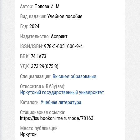
Автор:
Попова И. М.
Вид издания:
Учебное пособие
Год:
2024
Издательство:
Аспринт
ISSN/ISBN:
978-5-6051606-9-4
ББК:
74.1я73
УДК:
373.29(075.8)
Специализации:
Высшее образование
Относится к ВУЗу(ам):
Иркутский государственный университет
Каталоги:
Учебная литература
Стационарная ссылка:
https://isu.bookonlime.ru/node/78163
Место публикации:
Иркутск