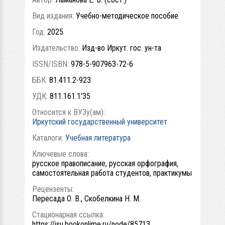
Вид издания:
Учебно-методическое пособие
Год:
2025
Издательство:
Изд-во Иркут. гос. ун-та
ISSN/ISBN:
978-5-907963-72-6
ББК:
81.411.2-923
УДК:
811.161.1'35
Относится к ВУЗу(ам):
Иркутский государственный университет
Каталоги:
Учебная литература
Ключевые слова:
русское правописание, русская орфография,
самостоятельная работа студентов, практикумы
Рецензенты:
Пересада О. В., Скобелкина Н. М.
Стационарная ссылка:
https://isu.bookonlime.ru/node/85713