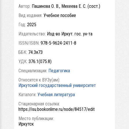
Автор:
Пашинова О. В., Михеева Е. С. (сост.)
Вид издания:
Учебное пособие
Год:
2025
Издательство:
Изд-во Иркут. гос. ун-та
ISSN/ISBN:
978-5-9624-2411-8
ББК:
74.3я73
УДК:
376.1(075.8)
Специализации:
Педагогика
Относится к ВУЗу(ам):
Иркутский государственный университет
Каталоги:
Учебная литература
Стационарная ссылка:
https://isu.bookonlime.ru/node/84517/edit
Место публикации:
Иркутск