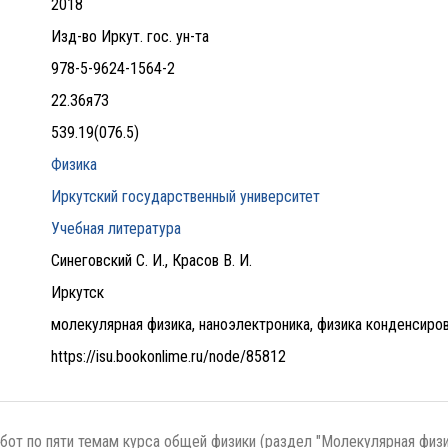
2018
Изд-во Иркут. гос. ун-та
978-5-9624-1564-2
22.36я73
539.19(076.5)
Физика
Иркутский государственный университет
Учебная литература
Синеговский С. И., Красов В. И.
Иркутск
молекулярная физика, наноэлектроника, физика конденсиров
https://isu.bookonlime.ru/node/85812
бот по пяти темам курса общей физики (раздел "Молекулярная физ