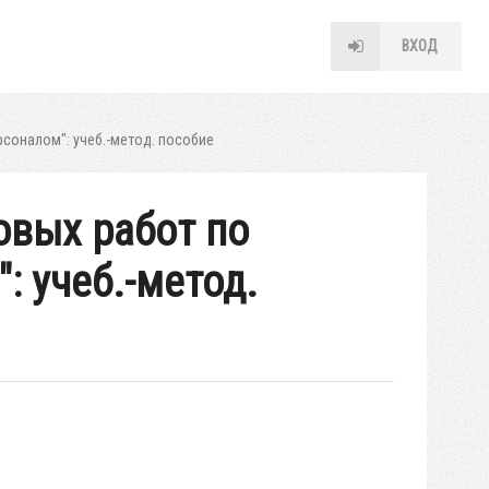
ВХОД
соналом": учеб.-метод. пособие
овых работ по
: учеб.-метод.