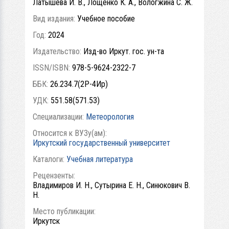
Латышева И. В., Лощенко К. А., Вологжина С. Ж.
Вид издания:
Учебное пособие
Год:
2024
Издательство:
Изд-во Иркут. гос. ун-та
ISSN/ISBN:
978-5-9624-2322-7
ББК:
26.234.7(2Р-4Ир)
УДК:
551.58(571.53)
Специализации:
Метеорология
Относится к ВУЗу(ам):
Иркутский государственный университет
Каталоги:
Учебная литература
Рецензенты:
Владимиров И. Н., Сутырина Е. Н., Синюкович В.
Н.
Место публикации:
Иркутск