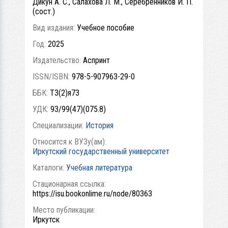
Дикун А. С., Салахова Л. М., Серебренников И. П.
(сост.)
Вид издания:
Учебное пособие
Год:
2025
Издательство:
Аспринт
ISSN/ISBN:
978-5-907963-29-0
ББК:
Т3(2)я73
УДК:
93/99(47)(075.8)
Специализации:
История
Относится к ВУЗу(ам):
Иркутский государственный университет
Каталоги:
Учебная литература
Стационарная ссылка:
https://isu.bookonlime.ru/node/80363
Место публикации:
Иркутск