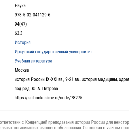
Наука
978-5-02-041129-6
94(47)
63.3
История
Иркутский государственный университет
Учебная литература
Москва
история России IX-XXI вв., 9-21 вв., история медицины, здр
под ред. Ю. А. Петрова
https://isu.bookonlime.ru/node/78275
ответствии с Концепцией преподавания истории России для неистор
ельных организациях высшего образования. Он создан с учетом со