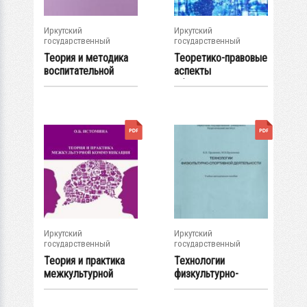
Иркутский
Иркутский
государственный
государственный
университет
университет
Теория и методика
Теоретико-правовые
воспитательной
аспекты
деятельности в...
общественных
отношений...
Иркутский
Иркутский
государственный
государственный
университет
университет
Теория и практика
Технологии
межкультурной
физкультурно-
коммуникации :...
спортивной
деятельности...