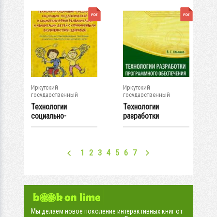
Иркутский
Иркутский
государственный
государственный
университет
университет
Технологии
Технологии
социально-
разработки
средовой,
программного
социально-...
обеспечения :...
1
2
3
4
5
6
7
Мы делаем новое поколение интерактивных книг от