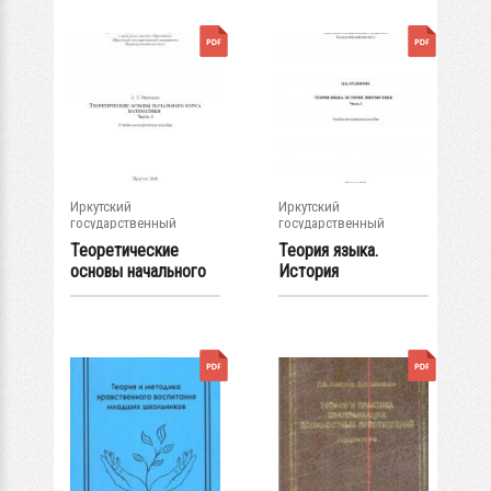
Иркутский
Иркутский
государственный
государственный
университет
университет
Теоретические
Теория языка.
основы начального
История
курса математики...
лингвистики. Ч. 1 :
учеб.-...