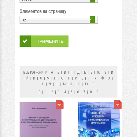
Элементов на страницу
12
ВСЕ PDF-КНИГИ:
А
|
Б
|
В
|
Г
|
Д
|
Е
|
Ё
|
Ж
|
З
|
И
|
Й
|
К
|
Л
|
М
|
Н
|
О
|
П
|
Р
|
С
|
Т
|
У
|
Ф
|
Х
|
Ц
|
Ч
|
Ш
|
Ы
|
Щ
|
Э
|
Ю
|
Я
0
|
1
|
2
|
3
|
4
|
5
|
6
|
7
|
8
|
9