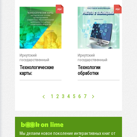
Иркутский
Иркутский
государственный
государственный
университет
университет
Технологические
Технологии
карты:
обработки
методические
текстовой
основы...
информации. В 3 ч...
1
2
3
4
5
6
7
Мы делаем новое поколение интерактивных книг от