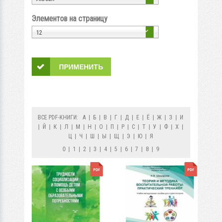
Элементов на страницу
12
ВСЕ PDF-КНИГИ:
А
|
Б
|
В
|
Г
|
Д
|
Е
|
Ё
|
Ж
|
З
|
И
|
Й
|
К
|
Л
|
М
|
Н
|
О
|
П
|
Р
|
С
|
Т
|
У
|
Ф
|
Х
|
Ц
|
Ч
|
Ш
|
Ы
|
Щ
|
Э
|
Ю
|
Я
0
|
1
|
2
|
3
|
4
|
5
|
6
|
7
|
8
|
9