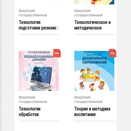
Иркутский
Иркутский
государственный
государственный
университет
университет
Технология
Технологическое и
подготовки резюме :
методическое
учеб.-метод....
обеспечение...
Иркутский
Иркутский
государственный
государственный
университет
университет
Технологии
Теория и методика
обработки
воспитания:
текстовой
дошкольное...
информации. В 3 ч...