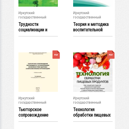
Иркутский
Иркутский
государственный
государственный
университет
университет
Трудности
Теория и методика
социализации и
воспитательной
помощь детям с
работы:...
особыми...
Иркутский
Иркутский
государственный
государственный
университет
университет
Тьюторское
Технология
сопровождение
обработки пищевых
обучающихся с...
продуктов : курс...