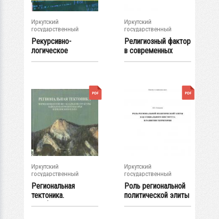
Иркутский
Иркутский
государственный
государственный
университет
университет
Рекурсивно-
Религиозный фактор
логическое
в современных
программирование :
социальных...
учеб....
Иркутский
Иркутский
государственный
государственный
университет
университет
Региональная
Роль региональной
тектоника.
политической элиты
Морфология и
как...
генезис...