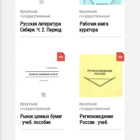
Иркутский
Иркутский
государственный
государственный
университет
университет
Русская литература
Рабочая книга
Сибири. Ч. 2. Период
куратора
революции...
студенческой
группы : учеб...
Иркутский
Иркутский
государственный
государственный
университет
университет
Рынок ценных бумаг
Регионоведение
: учеб. пособие
России : учеб.
пособие