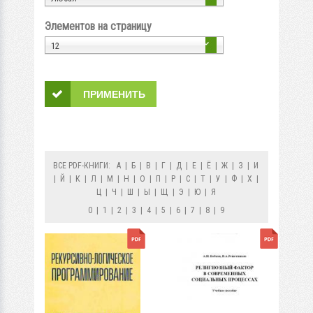
Элементов на страницу
12
ВСЕ PDF-КНИГИ:
А
|
Б
|
В
|
Г
|
Д
|
Е
|
Ё
|
Ж
|
З
|
И
|
Й
|
К
|
Л
|
М
|
Н
|
О
|
П
|
Р
|
С
|
Т
|
У
|
Ф
|
Х
|
Ц
|
Ч
|
Ш
|
Ы
|
Щ
|
Э
|
Ю
|
Я
0
|
1
|
2
|
3
|
4
|
5
|
6
|
7
|
8
|
9