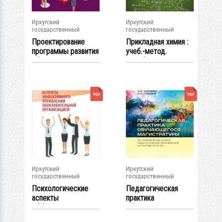
Иркутский
Иркутский
государственный
государственный
университет
университет
Проектирование
Прикладная химия :
программы развития
учеб.-метод.
образовательной...
пособие
Иркутский
Иркутский
государственный
государственный
университет
университет
Психологические
Педагогическая
аспекты
практика
эффективного
обучающегося
управления...
магистратуры...