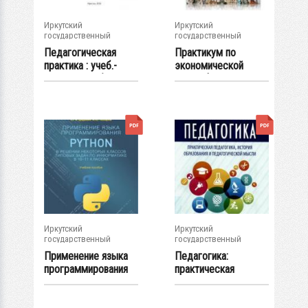
Иркутский
Иркутский
государственный
государственный
университет
университет
Педагогическая
Практикум по
практика : учеб.-
экономической
метод. пособие
географии
зарубежных...
Иркутский
Иркутский
государственный
государственный
университет
университет
Применение языка
Педагогика:
программирования
практическая
Python в...
педагогика,
история...