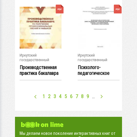
Иркутский
Иркутский
государственный
государственный
университет
университет
Производственная
Психолого-
практика бакалавра
педагогическое
по получению...
консультирование
семьи,...
1
2
3
4
5
6
7
8
9
…
Мы делаем новое поколение интерактивных книг от