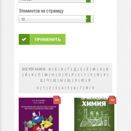
Элементов на страницу
12
ВСЕ PDF-КНИГИ:
А
|
Б
|
В
|
Г
|
Д
|
Е
|
Ё
|
Ж
|
З
|
И
|
Й
|
К
|
Л
|
М
|
Н
|
О
|
П
|
Р
|
С
|
Т
|
У
|
Ф
|
Х
|
Ц
|
Ч
|
Ш
|
Ы
|
Щ
|
Э
|
Ю
|
Я
0
|
1
|
2
|
3
|
4
|
5
|
6
|
7
|
8
|
9