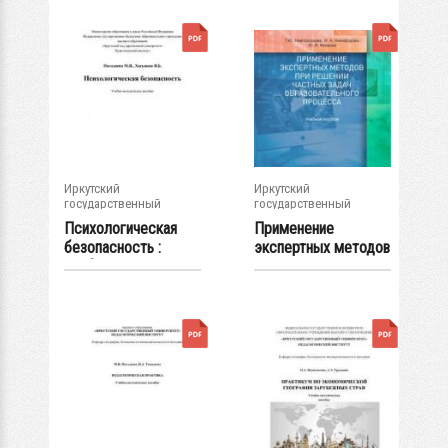
Иркутский
Иркутский
государственный
государственный
университет
университет
Психологическая
Применение
безопасность :
экспертных методов
учеб.-метод....
при решении
частных...