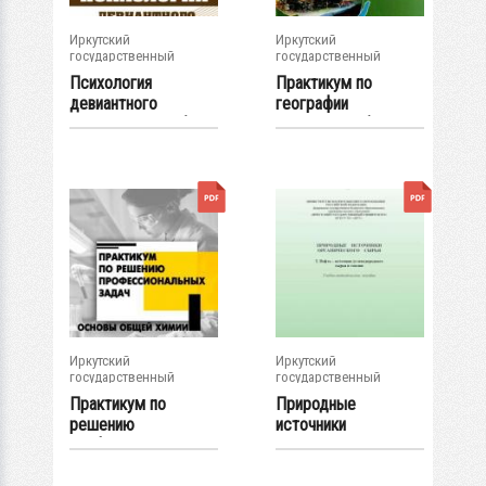
Иркутский
Иркутский
государственный
государственный
университет
университет
Психология
Практикум по
девиантного
географии
поведения : учеб.-
Иркутской области :
метод....
учеб.-...
Иркутский
Иркутский
государственный
государственный
университет
университет
Практикум по
Природные
решению
источники
профессиональных
ограниченного
задач....
сырья. I. Нефть...