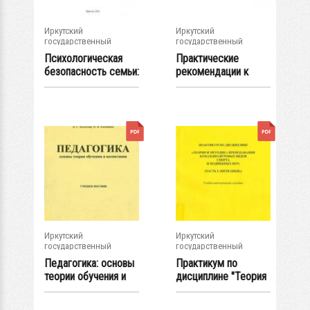
Иркутский
Иркутский
государственный
государственный
университет
университет
Психологическая
Практические
безопасность семьи:
рекомендации к
инструкция к...
содержанию
этапов...
Иркутский
Иркутский
государственный
государственный
университет
университет
Педагогика: основы
Практикум по
теории обучения и
дисциплине "Теория
воспитания...
и методика...