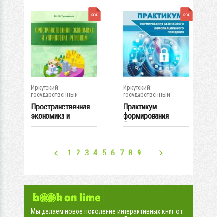
Иркутский
Иркутский
государственный
государственный
университет
университет
Пространственная
Практикум
экономика и
формирования
управление
безопасного...
регионом...
1
2
3
4
5
6
7
8
9
…
Мы делаем новое поколение интерактивных книг от