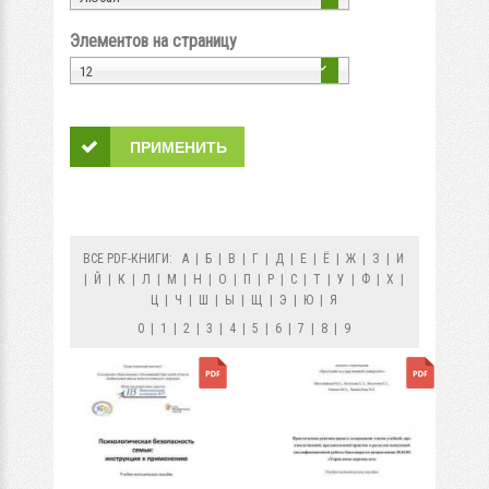
Элементов на страницу
12
ВСЕ PDF-КНИГИ:
А
|
Б
|
В
|
Г
|
Д
|
Е
|
Ё
|
Ж
|
З
|
И
|
Й
|
К
|
Л
|
М
|
Н
|
О
|
П
|
Р
|
С
|
Т
|
У
|
Ф
|
Х
|
Ц
|
Ч
|
Ш
|
Ы
|
Щ
|
Э
|
Ю
|
Я
0
|
1
|
2
|
3
|
4
|
5
|
6
|
7
|
8
|
9