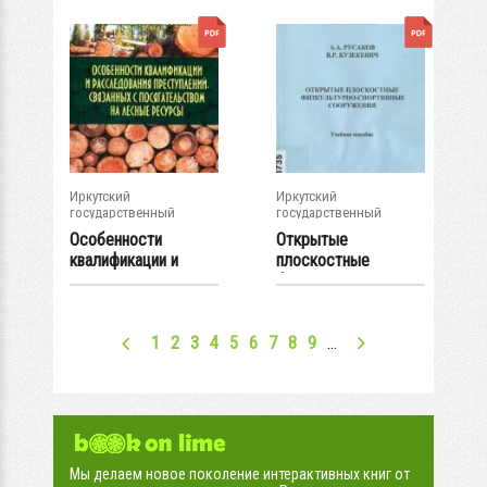
Иркутский
Иркутский
государственный
государственный
университет
университет
Особенности
Открытые
квалификации и
плоскостные
расследования...
физкультурно-
спортивные...
1
2
3
4
5
6
7
8
9
…
Мы делаем новое поколение интерактивных книг от