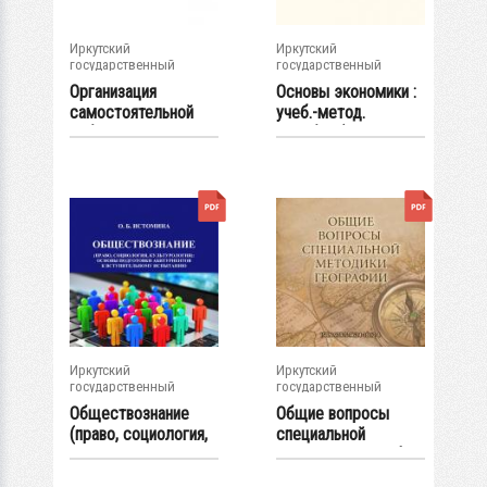
Иркутский
Иркутский
государственный
государственный
университет
университет
Организация
Основы экономики :
самостоятельной
учеб.-метод.
работы студентов
пособие (2-е изд...
по...
Иркутский
Иркутский
государственный
государственный
университет
университет
Обществознание
Общие вопросы
(право, социология,
специальной
культурология...
методики географии
:...