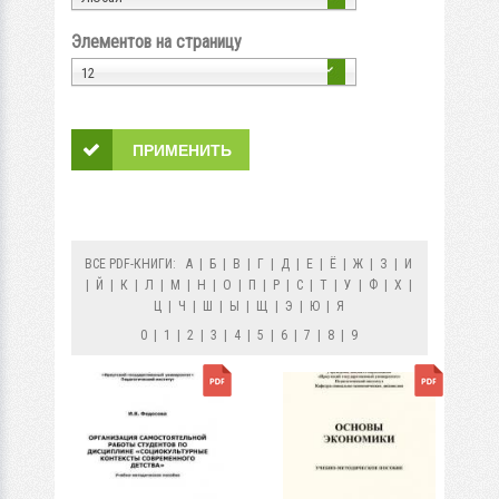
Элементов на страницу
12
ВСЕ PDF-КНИГИ:
А
|
Б
|
В
|
Г
|
Д
|
Е
|
Ё
|
Ж
|
З
|
И
|
Й
|
К
|
Л
|
М
|
Н
|
О
|
П
|
Р
|
С
|
Т
|
У
|
Ф
|
Х
|
Ц
|
Ч
|
Ш
|
Ы
|
Щ
|
Э
|
Ю
|
Я
0
|
1
|
2
|
3
|
4
|
5
|
6
|
7
|
8
|
9