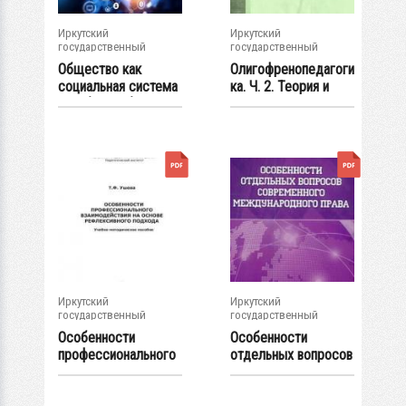
Иркутский
Иркутский
государственный
государственный
университет
университет
Общество как
Олигофренопедагоги
социальная система
ка. Ч. 2. Теория и
: учеб. пособие
методика...
Иркутский
Иркутский
государственный
государственный
университет
университет
Особенности
Особенности
профессионального
отдельных вопросов
взаимодействия на...
современного...