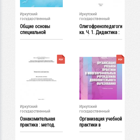
Иркутский
Иркутский
государственный
государственный
университет
университет
Общие основы
Олигофренопедагоги
специальной
ка. Ч. 1. Дидактика :
педагогики:
учеб....
организация...
Иркутский
Иркутский
государственный
государственный
университет
университет
Ознакомительная
Организация учебной
практика : метод.
практики в
указания
многопрофильных...