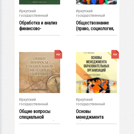
Иркутский
Иркутский
государственный
государственный
университет
университет
Обработка и анализ
Обществознание
финансово-
(право, социология,
экономической...
культурология...
Иркутский
Иркутский
государственный
государственный
университет
университет
Общие вопросы
Основы
специальной
менеджмента
методики географии
образовательных
:...
организаций :...