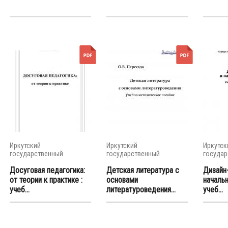
Иркутский
Иркутский
Иркутск
государственный
государственный
государ
университет
университет
универс
Досуговая педагогика:
Детская литература с
Дизайн
от теории к практике :
основами
начальн
учеб...
литературоведения...
учеб...