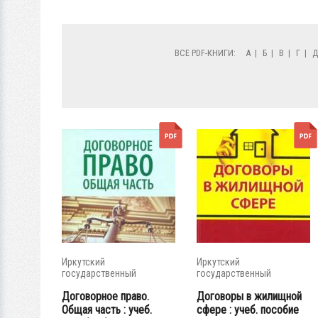
ВСЕ PDF-КНИГИ:
А
|
Б
|
В
|
Г
|
Иркутский
Иркутский
государственный
государственный
университет
университет
Договорное право.
Договоры в жилищной
Общая часть : учеб.
сфере : учеб. пособие