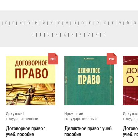
Д
|
Е
|
Ё
|
Ж
|
З
|
И
|
Й
|
К
|
Л
|
М
|
Н
|
О
|
П
|
Р
|
С
|
Т
|
У
|
Ф
|
Х
0
|
1
|
2
|
3
|
4
|
5
|
6
|
7
|
8
|
9
Иркутский
Иркутский
Иркутск
государственный
государственный
государ
университет
университет
универс
Договорное право :
Деликтное право : учеб.
Догово
учеб. пособие
пособие
учеб. п