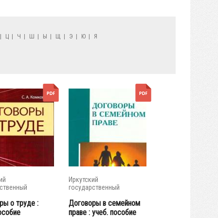
|
Ц
|
Ч
|
Ш
|
Ы
|
Щ
|
Э
|
Ю
|
Я
ий
Иркутский
ственный
государственный
итет
университет
ры о труде :
Договоры в семейном
особие
праве : учеб. пособие